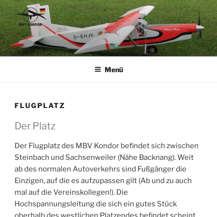
Zum
Inhalt
springen
MBV KONDOR E.V.
Eine weitere WordPress-Website
Menü
FLUGPLATZ
Der Platz
Der Flugplatz des MBV Kondor befindet sich zwischen
Steinbach und Sachsenweiler (Nähe Backnang). Weit
ab des normalen Autoverkehrs sind Fußgänger die
Einzigen, auf die es aufzupassen gilt (Ab und zu auch
mal auf die Vereinskollegen!). Die
Hochspannungsleitung die sich ein gutes Stück
oberhalb des westlichen Platzendes befindet scheint